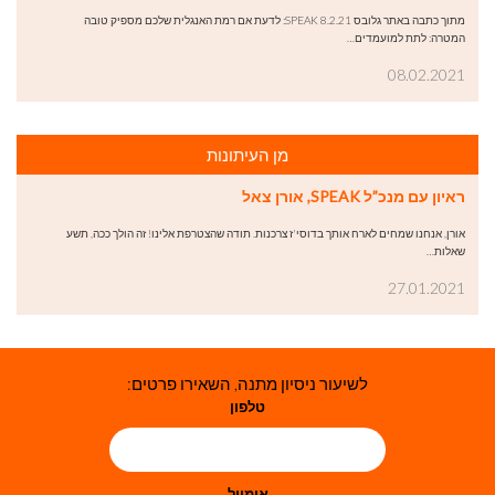
מתוך כתבה באתר גלובס 8.2.21 SPEAK: לדעת אם רמת האנגלית שלכם מספיק טובה
המטרה: לתת למועמדים…
08.02.2021
מן העיתונות
ראיון עם מנכ”ל SPEAK, אורן צאל
אורן, אנחנו שמחים לארח אותך בדוסי'ז צרכנות. תודה שהצטרפת אלינו! זה הולך ככה, תשע
שאלות…
27.01.2021
לשיעור ניסיון מתנה, השאירו פרטים:
טלפון
אימייל