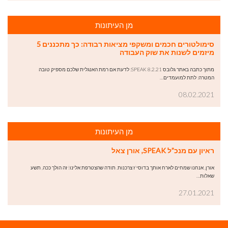
מן העיתונות
סימולטורים חכמים ומשקפי מציאות רבודה: כך מתכננים 5
מיזמים לשנות את שוק העבודה
מתוך כתבה באתר גלובס 8.2.21 SPEAK: לדעת אם רמת האנגלית שלכם מספיק טובה
המטרה: לתת למועמדים…
08.02.2021
מן העיתונות
ראיון עם מנכ”ל SPEAK, אורן צאל
אורן, אנחנו שמחים לארח אותך בדוסי'ז צרכנות. תודה שהצטרפת אלינו! זה הולך ככה, תשע
שאלות…
27.01.2021