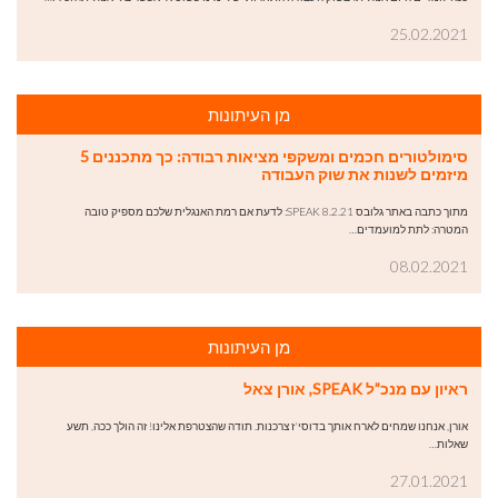
25.02.2021
מן העיתונות
סימולטורים חכמים ומשקפי מציאות רבודה: כך מתכננים 5
מיזמים לשנות את שוק העבודה
מתוך כתבה באתר גלובס 8.2.21 SPEAK: לדעת אם רמת האנגלית שלכם מספיק טובה
המטרה: לתת למועמדים…
08.02.2021
מן העיתונות
ראיון עם מנכ”ל SPEAK, אורן צאל
אורן, אנחנו שמחים לארח אותך בדוסי'ז צרכנות. תודה שהצטרפת אלינו! זה הולך ככה, תשע
שאלות…
27.01.2021