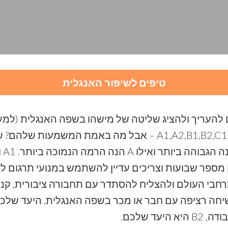
טיפים לשיפור האנגלית
יתכן שכבר שמעתם על הרמות הללו- A1,A2,B1,B2,C1,C2 – אבל 
ספר שבועות וצריכים עדיין להשתמש במנועי תרגום ל
צים לטייל ברחבי העולם ולהצליח להסתדר עם תחבורה ציבורית
ד שלכם.