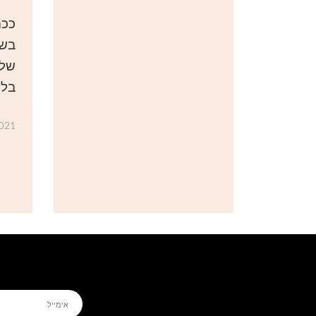
ככה
בשו
של 
בלי
2021