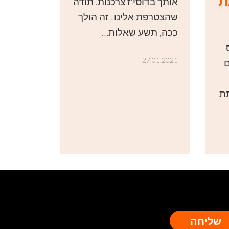
ת
אותך בדוסי'ז צרכנות. תודה
שהצטרפת אלינו! זה הולך
ככה, תשע שאלות…
27.01.2021
אם
ת
שליחה