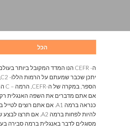
הכל
ה- CEFR הנו המדד המקובל ביותר בעולם להעריך ולהציג שליטה של מישהו בשפה האנגלית (למעשה בכל השפות כמעט).
הספר, במקרה של ה-CEFR, הרמה – C הנה הגבוהה ביותר ואילו A הנה הרמה הנמוכה ביותר. A1 ו A2 הם רמות של מתחילים.
אם אתם מדברים את השפה האנגלית רק מ
כנראה ברמה A1. אם אתם רו
מסוגלים לדבר באנגלית ברמה סבירה בעבודה, B2 היא היע