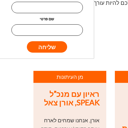
ה האנגלית, תצטרכו להיות ברמה C1. אם המטרה שלכם להיות עורך, עו”ד או דובר בתפקיד
שם פרטי
שליחה
מן העיתונות
ראיון עם מנכ”ל
SPEAK, אורן צאל
אורן, אנחנו שמחים לארח