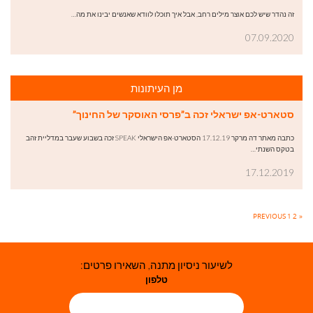
זה נהדר שיש לכם אוצר מילים רחב, אבל איך תוכלו לוודא שאנשים יבינו את מה…
07.09.2020
מן העיתונות
סטארט-אפ ישראלי זכה ב”פרסי האוסקר של החינוך”
כתבה מאתר דה מרקר 17.12.19 הסטארט-אפ הישראלי SPEAK זכה בשבוע שעבר במדליית זהב
בטקס השנתי…
17.12.2019
1
2
« PREVIOUS
לשיעור ניסיון מתנה, השאירו פרטים:
טלפון